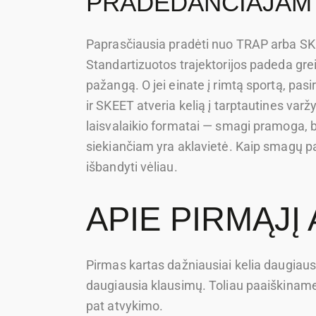
PRADEDANČIAJAM
Paprasčiausia pradėti nuo TRAP arba SKEET
Standartizuotos trajektorijos padeda grei
pažangą. O jei einate į rimtą sportą, pa
ir SKEET atveria kelią į tarptautines varžy
laisvalaikio formatai — smagi pramoga, bet
siekiančiam yra aklavietė. Kaip smagų paį
išbandyti vėliau.
APIE PIRMĄJĮ
Pirmas kartas dažniausiai kelia daugiaus
daugiausia klausimų. Toliau paaiškiname, 
pat atvykimo.