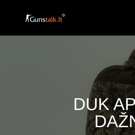
DUK AP
DAŽ