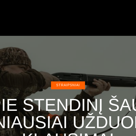
STRAIPSNIAI
IE STENDINĮ Š
NIAUSIAI UŽDUO