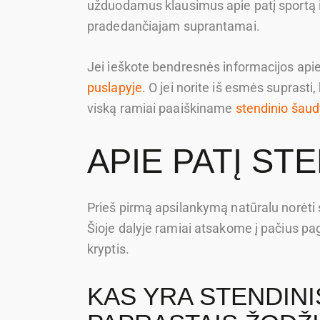
užduodamus klausimus apie patį sportą ir
pradedančiajam suprantamai.
Jei ieškote bendresnės informacijos apie 
puslapyje
. O jei norite iš esmės suprasti
viską ramiai paaiškiname
stendinio šau
APIE PATĮ ST
Prieš pirmą apsilankymą natūralu norėti sup
Šioje dalyje ramiai atsakome į pačius pa
kryptis.
KAS YRA STENDIN