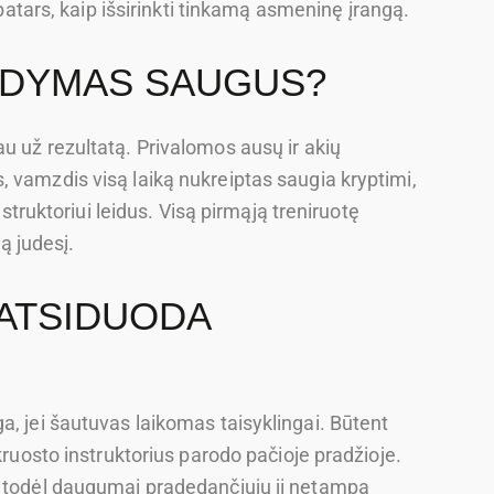
 patars, kaip išsirinkti tinkamą asmeninę įrangą.
UDYMAS SAUGUS?
u už rezultatą. Privalomos ausų ir akių
 vamzdis visą laiką nukreiptas saugia kryptimi,
nstruktoriui leidus. Visą pirmąją treniruotę
ną judesį.
 ATSIDUODA
a, jei šautuvas laikomas taisyklingai. Būtent
kruosto instruktorius parodo pačioje pradžioje.
, todėl daugumai pradedančiųjų ji netampa