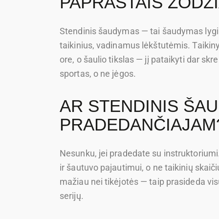
PAPRASTAIS ŽODŽI
Stendinis šaudymas — tai šaudymas lygi
taikinius, vadinamus lėkštutėmis. Taikiny
ore, o šaulio tikslas — jį pataikyti dar sk
sportas, o ne jėgos.
AR STENDINIS ŠA
PRADEDANČIAJAM
Nesunku, jei pradedate su instruktorium
ir šautuvo pajautimui, o ne taikinių skaiči
mažiau nei tikėjotės — taip prasideda vis
serijų.