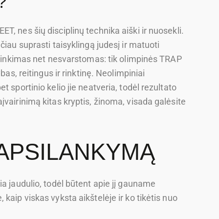
?
, nes šių disciplinų technika aiški ir nuosekli.
čiau suprasti taisyklingą judesį ir matuoti
sirinkimas net nesvarstomas: tik olimpinės TRAP
bas, reitingus ir rinktinę. Neolimpiniai
 sportinio kelio jie neatveria, todėl rezultato
vairinimą kitas kryptis, žinoma, visada galėsite
 APSILANKYMĄ
ia jaudulio, todėl būtent apie jį gauname
kaip viskas vyksta aikštelėje ir ko tikėtis nuo