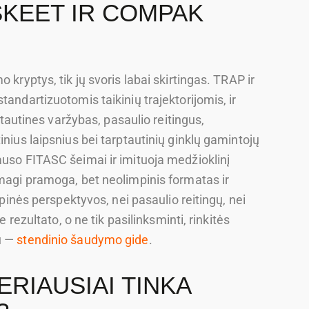
 SKEET IR COMPAK
 kryptys, tik jų svoris labai skirtingas. TRAP ir
tandartizuotomis taikinių trajektorijomis, ir
rptautines varžybas, pasaulio reitingus,
inius laipsnius bei tarptautinių ginklų gamintojų
auso FITASC šeimai ir imituoja medžioklinį
smagi pramoga, bet neolimpinis formatas ir
mpinės perspektyvos, nei pasaulio reitingų, nei
e rezultato, o ne tik pasilinksminti, rinkitės
u —
stendinio šaudymo gide
.
ERIAUSIAI TINKA