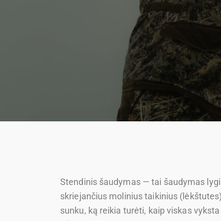
Stendinis šaudymas — tai šaudymas lygi
skriejančius molinius taikinius (lėkštutes
sunku, ką reikia turėti, kaip viskas vykst