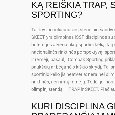
KĄ REIŠKIA TRAP,
SPORTING?
Tai trys populiariausios stendinio šaudymo
SKEET yra olimpinės ISSF disciplinos su s
būtent jos atveria tikrą sportinį kelią: ta
nacionalinės rinktinės perspektyvą, sport
ir rėmėjų pasaulį. Compak Sporting prikl
paukščių ar bėgančio kiškio skrydį. Tai 
sportinio kelio jis neatveria: nėra nei oli
rinktinės, nei rimtų rėmėjų. Todėl jei norit
olimpinį stendą — TRAP ir SKEET. Plačia
KURI DISCIPLINA G