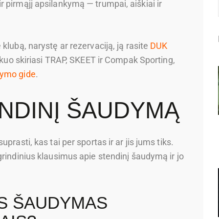
 pirmąjį apsilankymą — trumpai, aiškiai ir
klubą, narystę ar rezervaciją, ją rasite
DUK
, kuo skiriasi TRAP, SKEET ir Compak Sporting,
dymo gide
.
ENDINĮ ŠAUDYMĄ
rasti, kas tai per sportas ir ar jis jums tiks.
grindinius klausimus apie stendinį šaudymą ir jo
IS ŠAUDYMAS