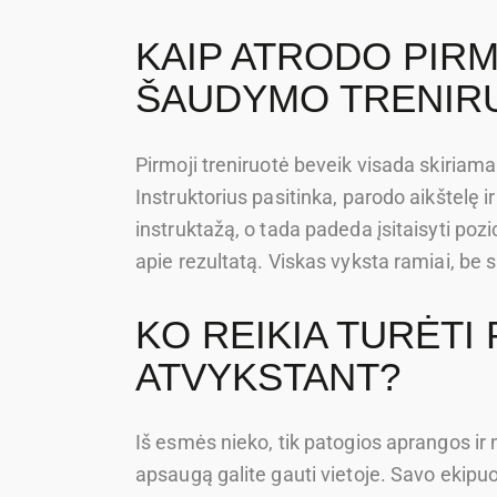
KAIP ATRODO PIRM
ŠAUDYMO TRENIR
Pirmoji treniruotė beveik visada skiriama
Instruktorius pasitinka, parodo aikštelę
instruktažą, o tada padeda įsitaisyti pozici
apie rezultatą. Viskas vyksta ramiai, be 
KO REIKIA TURĖTI
ATVYKSTANT?
Iš esmės nieko, tik patogios aprangos ir n
apsaugą galite gauti vietoje. Savo ekipuot