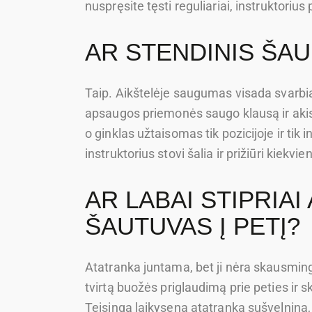
nuspręsite tęsti reguliariai, instruktorius
AR STENDINIS ŠA
Taip. Aikštelėje saugumas visada svarbia
apsaugos priemonės saugo klausą ir akis,
o ginklas užtaisomas tik pozicijoje ir tik i
instruktorius stovi šalia ir prižiūri kiekvie
AR LABAI STIPRIAI
ŠAUTUVAS Į PETĮ?
Atatranka juntama, bet ji nėra skausming
tvirtą buožės priglaudimą prie peties ir s
Teisinga laikysena atatranką sušvelnina