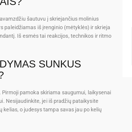
AIS?
avamzdžiu šautuvu į skriejančius molinius
s paleidžiamas iš įrenginio (mėtyklės) ir skrieja
rendantį. Iš esmės tai reakcijos, technikos ir ritmo
UDYMAS SUNKUS
?
i. Pirmoji pamoka skiriama saugumui, laikysenai
ui. Nesijaudinkite, jei iš pradžių pataikysite
ų kelias, o judesys tampa savas jau po kelių