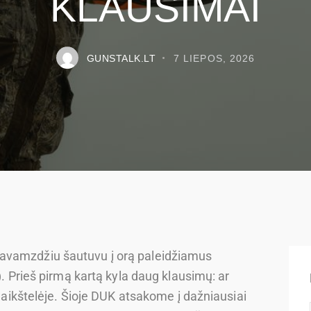
KLAUSIMAI
GUNSTALK.LT
7 LIEPOS, 2026
avamzdžiu šautuvu į orą paleidžiamus
). Prieš pirmą kartą kyla daug klausimų: ar
a aikštelėje. Šioje DUK atsakome į dažniausiai