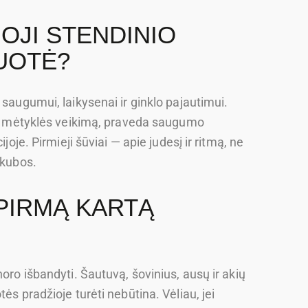
OJI STENDINIO
UOTĖ?
 saugumui, laikysenai ir ginklo pajautimui.
 ir mėtyklės veikimą, praveda saugumo
joje. Pirmieji šūviai — apie judesį ir ritmą, ne
skubos.
 PIRMĄ KARTĄ
oro išbandyti. Šautuvą, šovinius, ausų ir akių
ės pradžioje turėti nebūtina. Vėliau, jei