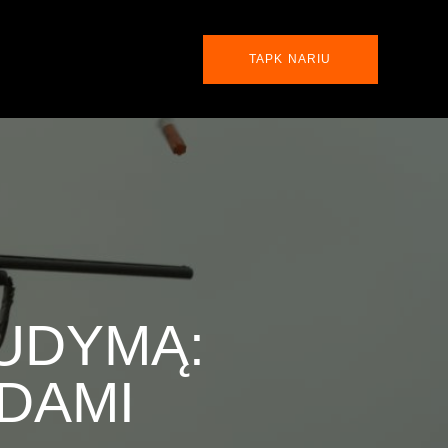
TAPK NARIU
AUDYMĄ:
DAMI