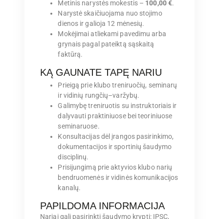
Metinis narystės mokestis –
100,00 €
.
Narystė skaičiuojama nuo stojimo
dienos ir galioja 12 mėnesių.
Mokėjimai atliekami pavedimu arba
grynais pagal pateiktą sąskaitą
faktūrą.
KĄ GAUNATE TAPĘ NARIU
Prieigą prie klubo treniruočių, seminarų
ir vidinių rungčių–varžybų.
Galimybę treniruotis su instruktoriais ir
dalyvauti praktiniuose bei teoriniuose
seminaruose.
Konsultacijas dėl įrangos pasirinkimo,
dokumentacijos ir sportinių šaudymo
disciplinų.
Prisijungimą prie aktyvios klubo narių
bendruomenės ir vidinės komunikacijos
kanalų.
PAPILDOMA INFORMACIJA
Nariai gali pasirinkti šaudymo kryptį: IPSC,