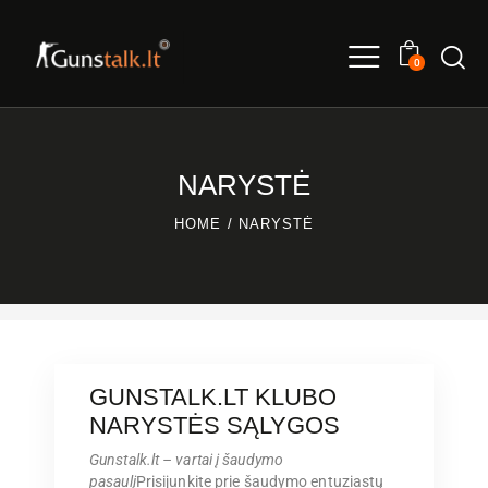
0
NARYSTĖ
HOME
NARYSTĖ
GUNSTALK.LT KLUBO
NARYSTĖS SĄLYGOS
Gunstalk.lt – vartai į šaudymo
pasaulį
Prisijunkite prie šaudymo entuziastų