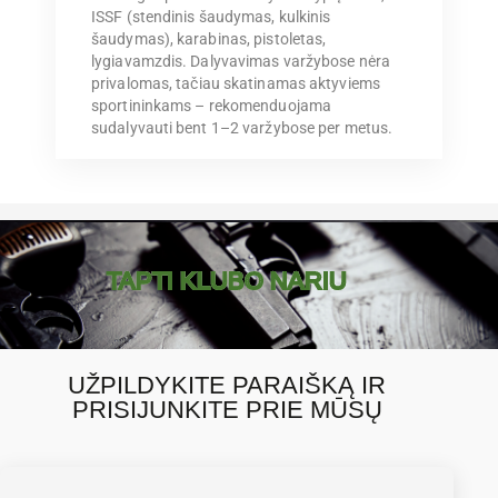
ISSF (stendinis šaudymas, kulkinis
šaudymas), karabinas, pistoletas,
lygiavamzdis. Dalyvavimas varžybose nėra
privalomas, tačiau skatinamas aktyviems
sportininkams – rekomenduojama
sudalyvauti bent 1–2 varžybose per metus.
TAPTI KLUBO NARIU
UŽPILDYKITE PARAIŠKĄ IR
PRISIJUNKITE PRIE MŪSŲ