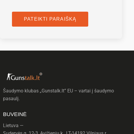
Šaudymo klubas „Gunstalk.lt” EU – vartai į šaudymo
pasaulį.
BUVEINĖ
Lietuva —
Sudervės g. 12-3, Avižienių k., LT-14192 Vilniaus r.