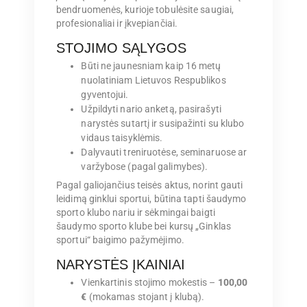
bendruomenės, kurioje tobulėsite saugiai,
profesionaliai ir įkvepiančiai.
STOJIMO SĄLYGOS
Būti ne jaunesniam kaip 16 metų
nuolatiniam Lietuvos Respublikos
gyventojui.
Užpildyti nario anketą, pasirašyti
narystės sutartį ir susipažinti su klubo
vidaus taisyklėmis.
Dalyvauti treniruotėse, seminaruose ar
varžybose (pagal galimybes).
Pagal galiojančius teisės aktus, norint gauti
leidimą ginklui sportui, būtina tapti šaudymo
sporto klubo nariu ir sėkmingai baigti
šaudymo sporto klube bei kursų „Ginklas
sportui“ baigimo pažymėjimo.
NARYSTĖS ĮKAINIAI
Vienkartinis stojimo mokestis –
100,00
€
(mokamas stojant į klubą).