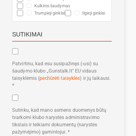
Kulkinis šaudymas
Trumpieji ginklai
Ilgieji ginklai
SUTIKIMAI
Patvirtinu, kad esu susipažinęs (-usi) su
šaudymo klubo „Gunstalk.lt" EU vidaus
taisyklėmis (
peržiūrėti taisykles
) ir jų laikausi.
*
Sutinku, kad mano asmens duomenys būtų
tvarkomi klubo narystės administravimo
tikslais ir teikiami dokumentų (narystės
pažymėjimo) gamintojui. *