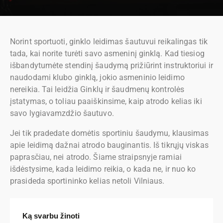
Norint sportuoti, ginklo leidimas šautuvui reikalingas tik
tada, kai norite turėti savo asmeninį ginklą. Kad tiesiog
išbandytumėte stendinį šaudymą prižiūrint instruktoriui ir
naudodami klubo ginklą, jokio asmeninio leidimo
nereikia. Tai leidžia Ginklų ir šaudmenų kontrolės
įstatymas, o toliau paaiškinsime, kaip atrodo kelias iki
savo lygiavamzdžio šautuvo.
Jei tik pradedate domėtis sportiniu šaudymu, klausimas
apie leidimą dažnai atrodo bauginantis. Iš tikrųjų viskas
paprasčiau, nei atrodo. Šiame straipsnyje ramiai
išdėstysime, kada leidimo reikia, o kada ne, ir nuo ko
prasideda sportininko kelias netoli Vilniaus.
Ką svarbu žinoti