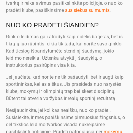
tvarką ir reikalavimus pasitikslinkite policijoje, o nuo ko
pradėti klube, paaiškinsime
susisiekus su mumis
.
NUO KO PRADĖTI ŠIANDIEN?
Ginklo leidimas gali atrodyti kaip didelis barjeras, bet iš
tikrųjų juo rūpintis reikia tik tada, kai norite savo ginklo.
Kad tiesiog išbandytumėte stendinį šaudymą, jokio
leidimo nereikia. Užtenka atvykti į šaudyklą, o
instruktorius pasirūpins visa kita.
Jei jaučiate, kad norite ne tik pašaudyti, bet ir augti kaip
sportininkas, kelias aiškus. Jis prasideda nuo narystės
klube, mokymų ir olimpinių trap bei skeet disciplinų.
Būtent tai atveria varžybas ir realų sportinį rezultatą.
Nesijaudinkite, jei kol kas neaišku, nuo ko pradėti.
Susisiekite, ir mes paaiškinsime pirmuosius žingsnius, o
dėl tikslios leidimo tvarkos visada nukreipsime
pasitikslinti policijoje. Pradėti patogiausia per
mokymų