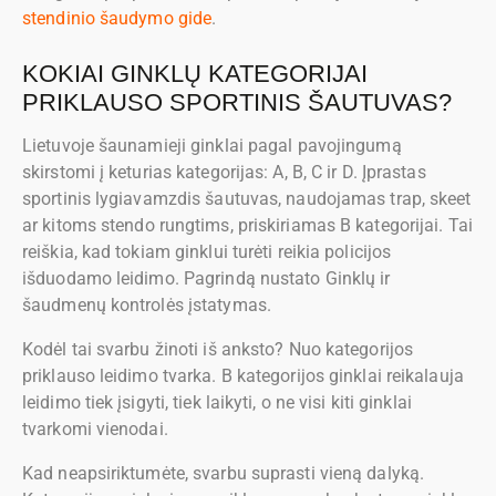
stendinio šaudymo gide
.
KOKIAI GINKLŲ KATEGORIJAI
PRIKLAUSO SPORTINIS ŠAUTUVAS?
Lietuvoje šaunamieji ginklai pagal pavojingumą
skirstomi į keturias kategorijas: A, B, C ir D. Įprastas
sportinis lygiavamzdis šautuvas, naudojamas trap, skeet
ar kitoms stendo rungtims, priskiriamas B kategorijai. Tai
reiškia, kad tokiam ginklui turėti reikia policijos
išduodamo leidimo. Pagrindą nustato Ginklų ir
šaudmenų kontrolės įstatymas.
Kodėl tai svarbu žinoti iš anksto? Nuo kategorijos
priklauso leidimo tvarka. B kategorijos ginklai reikalauja
leidimo tiek įsigyti, tiek laikyti, o ne visi kiti ginklai
tvarkomi vienodai.
Kad neapsiriktumėte, svarbu suprasti vieną dalyką.