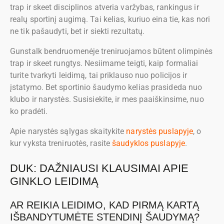
trap ir skeet disciplinos atveria varžybas, rankingus ir
realų sportinį augimą. Tai kelias, kuriuo eina tie, kas nori
ne tik pašaudyti, bet ir siekti rezultatų.
Gunstalk bendruomenėje treniruojamos būtent olimpinės
trap ir skeet rungtys. Nesiimame teigti, kaip formaliai
turite tvarkyti leidimą, tai priklauso nuo policijos ir
įstatymo. Bet sportinio šaudymo kelias prasideda nuo
klubo ir narystės. Susisiekite, ir mes paaiškinsime, nuo
ko pradėti.
Apie narystės sąlygas skaitykite
narystės puslapyje
, o
kur vyksta treniruotės, rasite
šaudyklos puslapyje
.
DUK: DAŽNIAUSI KLAUSIMAI APIE
GINKLO LEIDIMĄ
AR REIKIA LEIDIMO, KAD PIRMĄ KARTĄ
IŠBANDYTUMĖTE STENDINĮ ŠAUDYMĄ?