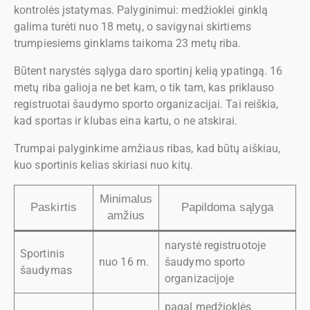
kontrolės įstatymas. Palyginimui: medžioklei ginklą
galima turėti nuo 18 metų, o savigynai skirtiems
trumpiesiems ginklams taikoma 23 metų riba.
Būtent narystės sąlyga daro sportinį kelią ypatingą. 16
metų riba galioja ne bet kam, o tik tam, kas priklauso
registruotai šaudymo sporto organizacijai. Tai reiškia,
kad sportas ir klubas eina kartu, o ne atskirai.
Trumpai palyginkime amžiaus ribas, kad būtų aiškiau,
kuo sportinis kelias skiriasi nuo kitų.
Minimalus
Paskirtis
Papildoma sąlyga
amžius
narystė registruotoje
Sportinis
nuo 16 m.
šaudymo sporto
šaudymas
organizacijoje
pagal medžioklės