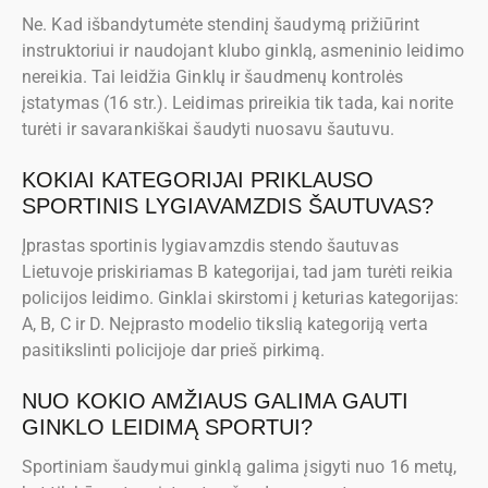
Ne. Kad išbandytumėte stendinį šaudymą prižiūrint
instruktoriui ir naudojant klubo ginklą, asmeninio leidimo
nereikia. Tai leidžia Ginklų ir šaudmenų kontrolės
įstatymas (16 str.). Leidimas prireikia tik tada, kai norite
turėti ir savarankiškai šaudyti nuosavu šautuvu.
KOKIAI KATEGORIJAI PRIKLAUSO
SPORTINIS LYGIAVAMZDIS ŠAUTUVAS?
Įprastas sportinis lygiavamzdis stendo šautuvas
Lietuvoje priskiriamas B kategorijai, tad jam turėti reikia
policijos leidimo. Ginklai skirstomi į keturias kategorijas:
A, B, C ir D. Neįprasto modelio tikslią kategoriją verta
pasitikslinti policijoje dar prieš pirkimą.
NUO KOKIO AMŽIAUS GALIMA GAUTI
GINKLO LEIDIMĄ SPORTUI?
Sportiniam šaudymui ginklą galima įsigyti nuo 16 metų,