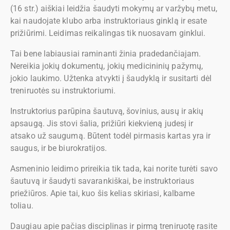
(16 str.) aiškiai leidžia šaudyti mokymų ar varžybų metu,
kai naudojate klubo arba instruktoriaus ginklą ir esate
prižiūrimi. Leidimas reikalingas tik nuosavam ginklui.
Tai bene labiausiai raminanti žinia pradedančiajam.
Nereikia jokių dokumentų, jokių medicininių pažymų,
jokio laukimo. Užtenka atvykti į šaudyklą ir susitarti dėl
treniruotės su instruktoriumi.
Instruktorius parūpina šautuvą, šovinius, ausų ir akių
apsaugą. Jis stovi šalia, prižiūri kiekvieną judesį ir
atsako už saugumą. Būtent todėl pirmasis kartas yra ir
saugus, ir be biurokratijos.
Asmeninio leidimo prireikia tik tada, kai norite turėti savo
šautuvą ir šaudyti savarankiškai, be instruktoriaus
priežiūros. Apie tai, kuo šis kelias skiriasi, kalbame
toliau.
Daugiau apie pačias disciplinas ir pirmą treniruotę rasite