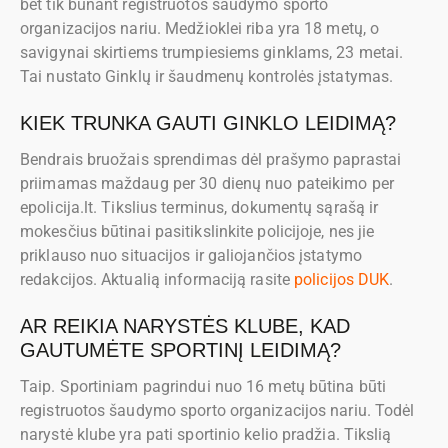
bet tik būnant registruotos šaudymo sporto
organizacijos nariu. Medžioklei riba yra 18 metų, o
savigynai skirtiems trumpiesiems ginklams, 23 metai.
Tai nustato Ginklų ir šaudmenų kontrolės įstatymas.
KIEK TRUNKA GAUTI GINKLO LEIDIMĄ?
Bendrais bruožais sprendimas dėl prašymo paprastai
priimamas maždaug per 30 dienų nuo pateikimo per
epolicija.lt. Tikslius terminus, dokumentų sąrašą ir
mokesčius būtinai pasitikslinkite policijoje, nes jie
priklauso nuo situacijos ir galiojančios įstatymo
redakcijos. Aktualią informaciją rasite
policijos DUK
.
AR REIKIA NARYSTĖS KLUBE, KAD
GAUTUMĖTE SPORTINĮ LEIDIMĄ?
Taip. Sportiniam pagrindui nuo 16 metų būtina būti
registruotos šaudymo sporto organizacijos nariu. Todėl
narystė klube yra pati sportinio kelio pradžia. Tikslią