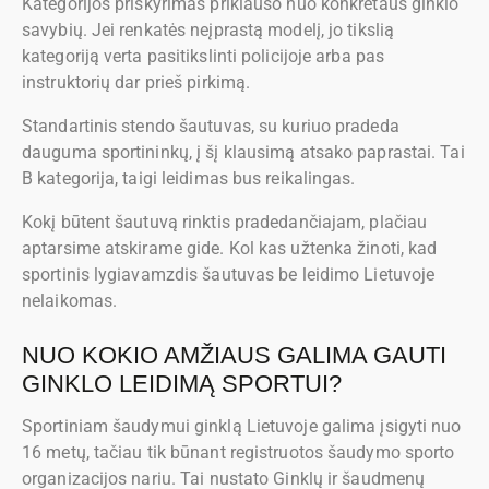
Kategorijos priskyrimas priklauso nuo konkretaus ginklo
savybių. Jei renkatės neįprastą modelį, jo tikslią
kategoriją verta pasitikslinti policijoje arba pas
instruktorių dar prieš pirkimą.
Standartinis stendo šautuvas, su kuriuo pradeda
dauguma sportininkų, į šį klausimą atsako paprastai. Tai
B kategorija, taigi leidimas bus reikalingas.
Kokį būtent šautuvą rinktis pradedančiajam, plačiau
aptarsime atskirame gide. Kol kas užtenka žinoti, kad
sportinis lygiavamzdis šautuvas be leidimo Lietuvoje
nelaikomas.
NUO KOKIO AMŽIAUS GALIMA GAUTI
GINKLO LEIDIMĄ SPORTUI?
Sportiniam šaudymui ginklą Lietuvoje galima įsigyti nuo
16 metų, tačiau tik būnant registruotos šaudymo sporto
organizacijos nariu. Tai nustato Ginklų ir šaudmenų