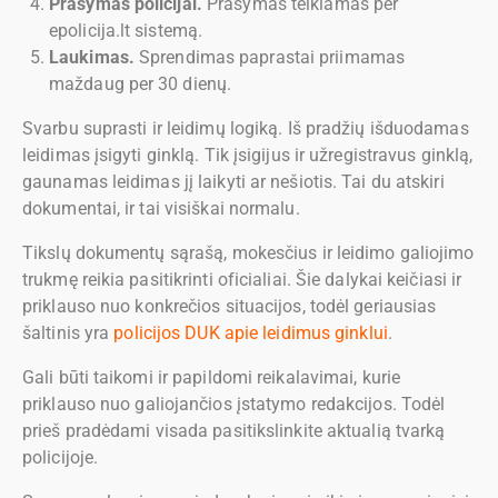
Prašymas policijai.
Prašymas teikiamas per
epolicija.lt sistemą.
Laukimas.
Sprendimas paprastai priimamas
maždaug per 30 dienų.
Svarbu suprasti ir leidimų logiką. Iš pradžių išduodamas
leidimas įsigyti ginklą. Tik įsigijus ir užregistravus ginklą,
gaunamas leidimas jį laikyti ar nešiotis. Tai du atskiri
dokumentai, ir tai visiškai normalu.
Tikslų dokumentų sąrašą, mokesčius ir leidimo galiojimo
trukmę reikia pasitikrinti oficialiai. Šie dalykai keičiasi ir
priklauso nuo konkrečios situacijos, todėl geriausias
šaltinis yra
policijos DUK apie leidimus ginklui
.
Gali būti taikomi ir papildomi reikalavimai, kurie
priklauso nuo galiojančios įstatymo redakcijos. Todėl
prieš pradėdami visada pasitikslinkite aktualią tvarką
policijoje.