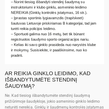
– Norint tiesiog išbandyti stendinį šaudymą su
instruktoriumi ir klubo ginklu, asmeninio leidimo
NEREIKIA (Ginklų kontrolės įstatymas, 16 str.).
– Įprastas sportinis lygiavamzdis (trap/skeet)
šautuvas Lietuvoje priskiriamas B kategorijai, tad jam
turėti reikia policijos leidimo.
– Sportuoti galima nuo 16 metų, bet tik būnant
registruotos šaudymo sporto organizacijos nariu.
– Kelias iki savo ginklo prasideda nuo narystės klube
ir mokymų. Susisiekite, ir paaiškinsime, nuo ko
pradėti.
AR REIKIA GINKLO LEIDIMO, KAD
IŠBANDYTUMĖTE STENDINĮ
ŠAUDYMĄ?
Ne. Kad tiesiog išbandytumėte stendinį šaudymą
prižiūrimoje šaudykloje, jokio asmeninio ginklo leidimo
neturėti nereikia. Ginklų ir šaudmenų kontrolės įstatymas