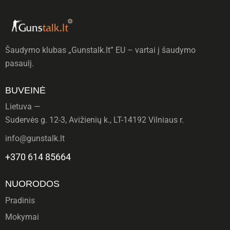
Šaudymo klubas „Gunstalk.lt” EU – vartai į šaudymo
pasaulį.
BUVEINĖ
Lietuva —
Sudervės g. 12-3, Avižienių k., LT-14192 Vilniaus r.
info@gunstalk.lt
+370 614 85664
NUORODOS
Pradinis
Mokymai