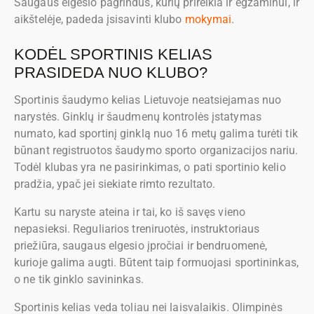
Saugaus elgesio pagrindus, kurių prireikia ir egzaminui, ir
aikštelėje, padeda įsisavinti klubo
mokymai
.
KODĖL SPORTINIS KELIAS
PRASIDEDA NUO KLUBO?
Sportinis šaudymo kelias Lietuvoje neatsiejamas nuo
narystės. Ginklų ir šaudmenų kontrolės įstatymas
numato, kad sportinį ginklą nuo 16 metų galima turėti tik
būnant registruotos šaudymo sporto organizacijos nariu.
Todėl klubas yra ne pasirinkimas, o pati sportinio kelio
pradžia, ypač jei siekiate rimto rezultato.
Kartu su naryste ateina ir tai, ko iš savęs vieno
nepasieksi. Reguliarios treniruotės, instruktoriaus
priežiūra, saugaus elgesio įpročiai ir bendruomenė,
kurioje galima augti. Būtent taip formuojasi sportininkas,
o ne tik ginklo savininkas.
Sportinis kelias veda toliau nei laisvalaikis. Olimpinės