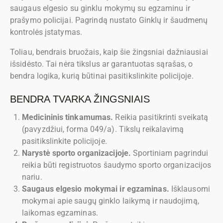
saugaus elgesio su ginklu mokymų su egzaminu ir
prašymo policijai. Pagrindą nustato Ginklų ir šaudmenų
kontrolės įstatymas.
Toliau, bendrais bruožais, kaip šie žingsniai dažniausiai
išsidėsto. Tai nėra tikslus ar garantuotas sąrašas, o
bendra logika, kurią būtinai pasitikslinkite policijoje.
BENDRA TVARKA ŽINGSNIAIS
Medicininis tinkamumas.
Reikia pasitikrinti sveikatą
(pavyzdžiui, forma 049/a). Tikslų reikalavimą
pasitikslinkite policijoje.
Narystė sporto organizacijoje.
Sportiniam pagrindui
reikia būti registruotos šaudymo sporto organizacijos
nariu.
Saugaus elgesio mokymai ir egzaminas.
Išklausomi
mokymai apie saugų ginklo laikymą ir naudojimą,
laikomas egzaminas.