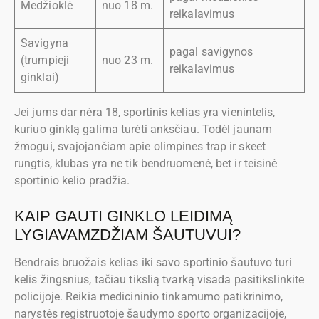
Medžioklė
nuo 18 m.
reikalavimus
Savigyna
pagal savigynos
(trumpieji
nuo 23 m.
reikalavimus
ginklai)
Jei jums dar nėra 18, sportinis kelias yra vienintelis,
kuriuo ginklą galima turėti anksčiau. Todėl jaunam
žmogui, svajojančiam apie olimpines trap ir skeet
rungtis, klubas yra ne tik bendruomenė, bet ir teisinė
sportinio kelio pradžia.
KAIP GAUTI GINKLO LEIDIMĄ
LYGIAVAMZDŽIAM ŠAUTUVUI?
Bendrais bruožais kelias iki savo sportinio šautuvo turi
kelis žingsnius, tačiau tikslią tvarką visada pasitikslinkite
policijoje. Reikia medicininio tinkamumo patikrinimo,
narystės registruotoje šaudymo sporto organizacijoje,