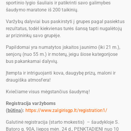
sportinio lygio šauliais ir patikrinti savo galimybes
šaudymo maratone iš 200 taikinių.
Varžybų dalyviai bus paskirstyti į grupes pagal pasiektus
rezultatus, todėl kiekvienas turės šansą tapti nugalėtojų
ar prizininkų savo grupėje.
Papildomai yra numatytos įskaitos jaunimo (iki 21 m.),
senjorų (nuo 55 m.) ir moterų, jeigu šiose kategorijose
bus pakankamai dalyvių.
Įtempta ir intriguojanti kova, daugybę prizų, maloni ir
draugiška atmosfera!
Kviečiame visus mėgstančius šaudymą!
Registracija varžyboms
(
būtina
):
https://www.zalgirisgp.lt/registration1/
Galutinė registracija (starto mokestis) – šaudykloje S.
Batoro g. 90A, liepos mėn. 24 d., PENKTADIENI nuo 10