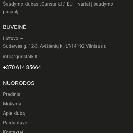
Šaudymo klubas „Gunstalk.lt” EU – vartai į šaudymo
pasaulį.
BUVEINĖ
Lietuva —
Sudervės g. 12-3, Avižienių k., LT-14192 Vilniaus r.
info@gunstalk.lt
+370 614 85664
NUORODOS
Pradinis
Mokymai
Apie klubą
Parduotuvė
Kontaktai