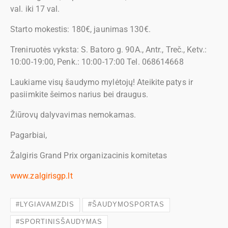
val. iki 17 val.
Starto mokestis: 180€, jaunimas 130€.
Treniruotės vyksta: S. Batoro g. 90A., Antr., Treč., Ketv.:
10:00-19:00, Penk.: 10:00-17:00 Tel. 068614668
Laukiame visų šaudymo mylėtojų! Ateikite patys ir
pasiimkite šeimos narius bei draugus.
Žiūrovų dalyvavimas nemokamas.
Pagarbiai,
Žalgiris Grand Prix organizacinis komitetas
www.zalgirisgp.lt
#LYGIAVAMZDIS
#ŠAUDYMOSPORTAS
#SPORTINISŠAUDYMAS