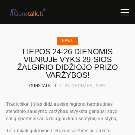
NEWS
LIEPOS 24-26 DIENOMIS
VILNIUJE VYKS 29-SIOS
ŽALGIRIO DIDŽIOJO PRIZO
VARŽYBOS!
GUNSTALK.LT
26 GEGUŽĖS, 2026
Tradiciškai į šias didžiausias regiono tarptautines
stendinio šaudymo varžybas atvyksta geriausi savo
šalių sportininkai iš daugiau kaip septynių valstybių.
Tai unikali galimybė Lietuvoje varžytis su aukšto