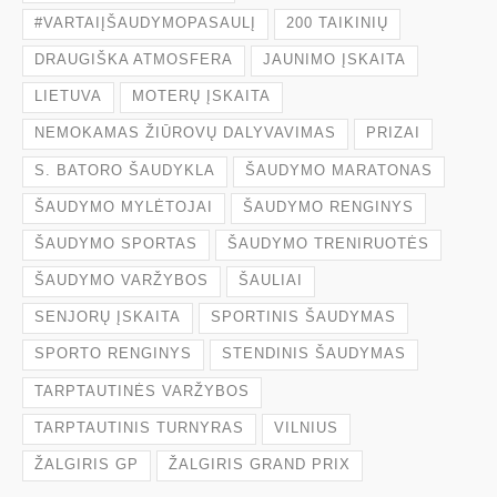
#VARTAIĮŠAUDYMOPASAULĮ
200 TAIKINIŲ
DRAUGIŠKA ATMOSFERA
JAUNIMO ĮSKAITA
LIETUVA
MOTERŲ ĮSKAITA
NEMOKAMAS ŽIŪROVŲ DALYVAVIMAS
PRIZAI
S. BATORO ŠAUDYKLA
ŠAUDYMO MARATONAS
ŠAUDYMO MYLĖTOJAI
ŠAUDYMO RENGINYS
ŠAUDYMO SPORTAS
ŠAUDYMO TRENIRUOTĖS
ŠAUDYMO VARŽYBOS
ŠAULIAI
SENJORŲ ĮSKAITA
SPORTINIS ŠAUDYMAS
SPORTO RENGINYS
STENDINIS ŠAUDYMAS
TARPTAUTINĖS VARŽYBOS
TARPTAUTINIS TURNYRAS
VILNIUS
ŽALGIRIS GP
ŽALGIRIS GRAND PRIX