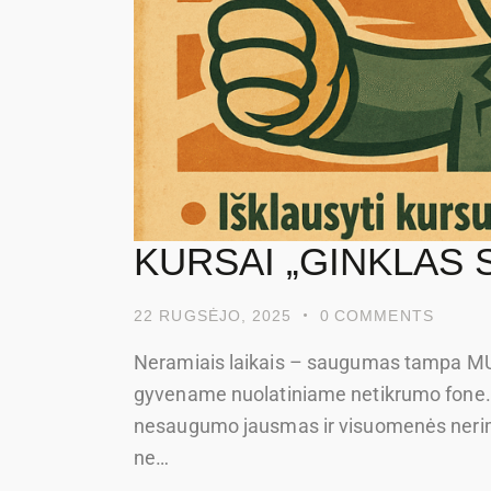
KURSAI „GINKLAS 
22 RUGSĖJO, 2025
0
COMMENTS
Neramiais laikais – saugumas tampa MU
gyvename nuolatiniame netikrumo fone. 
nesaugumo jausmas ir visuomenės nerim
ne…