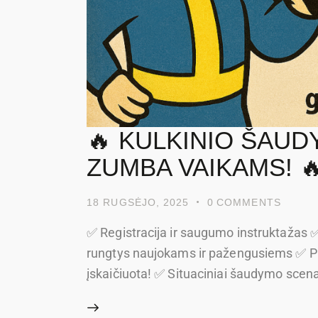
🔥 KULKINIO ŠAU
ZUMBA VAIKAMS! 🔥
18 RUGSĖJO, 2025
0
COMMENTS
✅ Registracija ir saugumo instruktažas ✅
rungtys naujokams ir pažengusiems ✅ Pi
įskaičiuota! ✅ Situaciniai šaudymo scenari