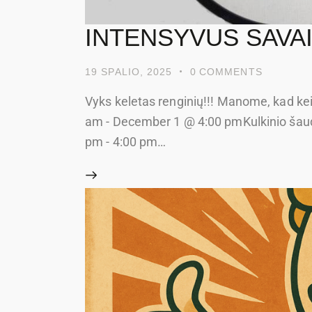
INTENSYVUS SAVAIT
19 SPALIO, 2025
0
COMMENTS
Vyks keletas renginių!!! Manome, kad ke
am - December 1 @ 4:00 pmKulkinio šau
pm - 4:00 pm…