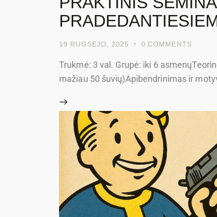
PRAKTINIS SEMIN
PRADEDANTIESIEMS 
19 RUGSĖJO, 2025
0
COMMENTS
Trukmė: 3 val. Grupė: iki 6 asmenųTeorinė 
mažiau 50 šuvių)Apibendrinimas ir motyva