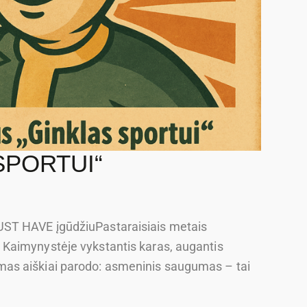
SPORTUI“
ST HAVE įgūdžiuPastaraisiais metais
Kaimynystėje vykstantis karas, augantis
as aiškiai parodo: asmeninis saugumas – tai