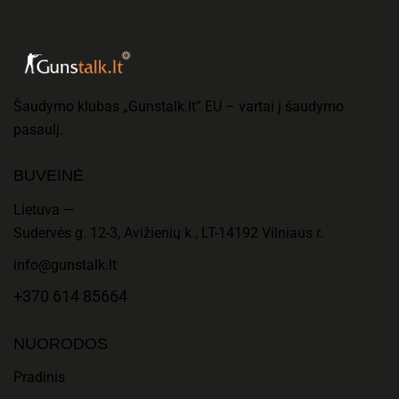
Šaudymo klubas „Gunstalk.lt” EU – vartai į šaudymo
pasaulį.
BUVEINĖ
Lietuva —
Sudervės g. 12-3, Avižienių k., LT-14192 Vilniaus r.
info@gunstalk.lt
+370 614 85664
NUORODOS
Pradinis