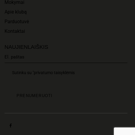
Mokymai
Apie klubą
Parduotuvė
Kontaktai
NAUJIENLAIŠKIS
Sutinku su "privatumo taisyklėmis