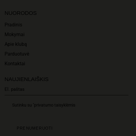
A
I
N
NUORODOS
O
D
Pradinis
N
Mokymai
V
Apie klubą
I
Parduotuvė
E
Kontaktai
W
NAUJIENLAIŠKIS
S
N
Sutinku su "privatumo taisyklėmis
A
V