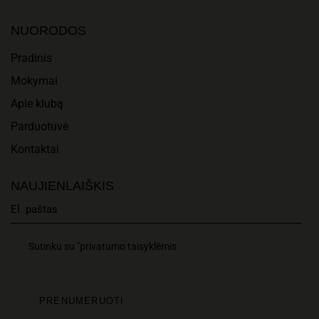
A
I
N
NUORODOS
O
D
Pradinis
N
Mokymai
V
Apie klubą
I
Parduotuvė
E
Kontaktai
W
NAUJIENLAIŠKIS
S
N
Sutinku su "privatumo taisyklėmis
A
V