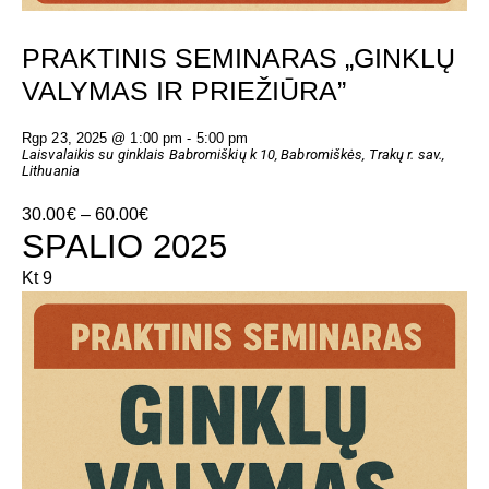
D
N
V
PRAKTINIS SEMINARAS „GINKLŲ
VALYMAS IR PRIEŽIŪRA”
I
Rgp 23, 2025 @ 1:00 pm
-
5:00 pm
E
Laisvalaikis su ginklais
Babromiškių k 10, Babromiškės, Trakų r. sav.,
Lithuania
W
30.00€ – 60.00€
S
SPALIO 2025
N
Kt
9
A
V
I
G