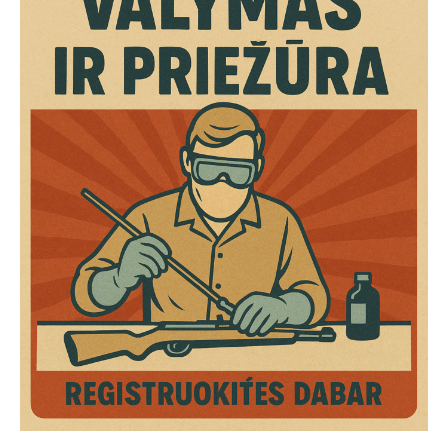
A
T
I
O
N