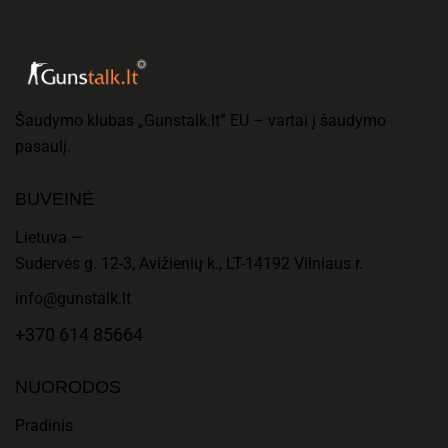
Šaudymo klubas „Gunstalk.lt” EU – vartai į šaudymo
pasaulį.
BUVEINĖ
Lietuva —
Sudervės g. 12-3, Avižienių k., LT-14192 Vilniaus r.
info@gunstalk.lt
+370 614 85664
NUORODOS
Pradinis