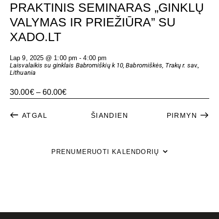
PRAKTINIS SEMINARAS „GINKLŲ
VALYMAS IR PRIEŽIŪRA” SU
XADO.LT
Lap 9, 2025 @ 1:00 pm
-
4:00 pm
Laisvalaikis su ginklais
Babromiškių k 10, Babromiškės, Trakų r. sav.,
Lithuania
30.00€ – 60.00€
RENG
ATGAL
ŠIANDIEN
PIRMYN
RENGINIAI
PRENUMERUOTI KALENDORIŲ