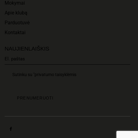
Mokymai
Apie klubą
Parduotuvė
Kontaktai
NAUJIENLAIŠKIS
Sutinku su "privatumo taisyklėmis