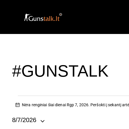
#GUNSTALK
Nėra renginiai šiai dienai Rgp 7, 2026. Peršokti į
sekantį artė
N
o
t
8/7/2026
i