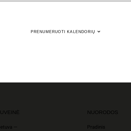
PRENUMERUOTI KALENDORIŲ
UVEINĖ
NUORODOS
ietuva —
Pradinis