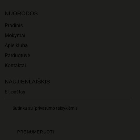
A
I
N
NUORODOS
O
D
Pradinis
N
Mokymai
V
Apie klubą
I
Parduotuvė
E
Kontaktai
W
NAUJIENLAIŠKIS
S
N
Sutinku su "privatumo taisyklėmis
A
V