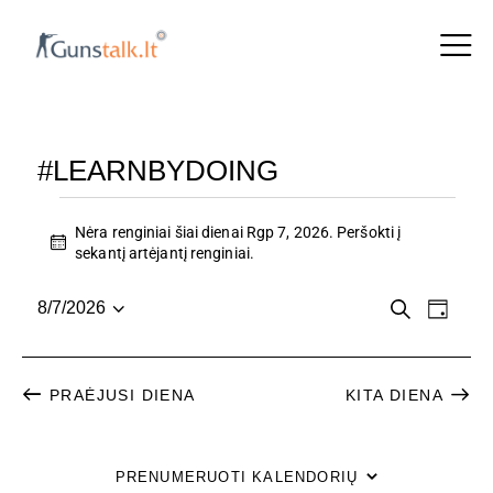
#LEARNBYDOING
Nėra renginiai šiai dienai Rgp 7, 2026. Peršokti į
N
sekantį artėjantį renginiai
.
o
t
R
R
P
8/7/2026
i
D
a
P
c
i
E
E
i
e
a
e
e
N
n
s
š
N
PRAĖJUSI DIENA
KITA DIENA
a
G
k
i
a
G
r
I
i
PRENUMERUOTI KALENDORIŲ