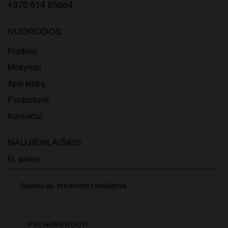
T
A
+370 614 85664
I
N
NUORODOS
O
D
Pradinis
N
Mokymai
V
Apie klubą
I
Parduotuvė
E
Kontaktai
W
NAUJIENLAIŠKIS
S
N
Sutinku su "privatumo taisyklėmis
A
V