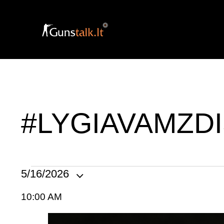
#LYGIAVAMZD
5/16/2026
P
10:00 AM
a
s