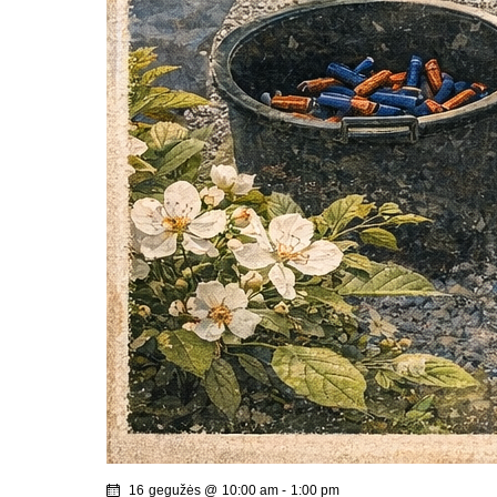
16 gegužės @ 10:00 am
-
1:00 pm