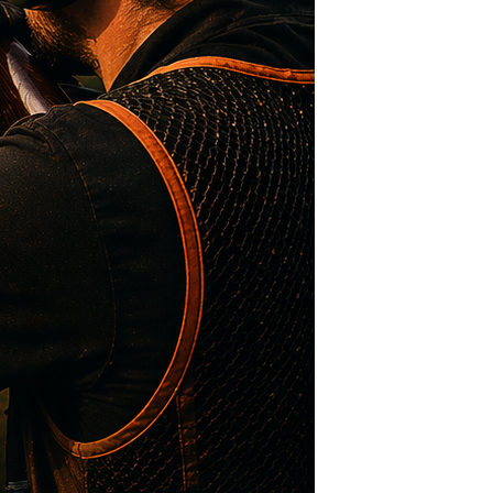
R
V
I
C
G
H
A
A
T
N
I
D
O
N
V
I
E