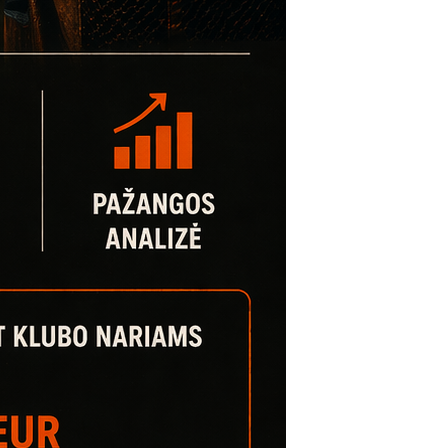
W
S
N
A
V
I
G
A
T
I