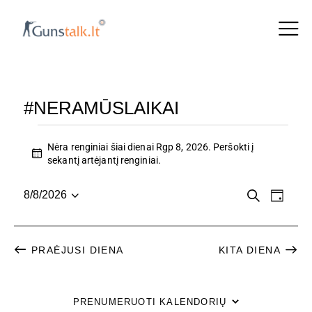
#NERAMŪSLAIKAI
Nėra renginiai šiai dienai Rgp 8, 2026. Peršokti į
N
sekantį artėjantį renginiai
.
o
t
R
R
P
8/8/2026
i
D
a
P
c
i
E
E
i
e
a
e
e
N
n
s
š
N
PRAĖJUSI DIENA
KITA DIENA
a
G
k
i
a
G
r
I
i
PRENUMERUOTI KALENDORIŲ