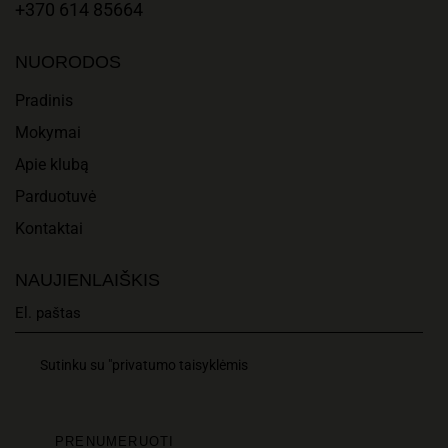
T
A
+370 614 85664
I
N
NUORODOS
O
D
Pradinis
N
Mokymai
V
Apie klubą
I
Parduotuvė
E
Kontaktai
W
NAUJIENLAIŠKIS
S
N
Sutinku su "privatumo taisyklėmis
A
V