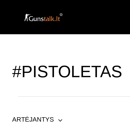
#PISTOLETAS
ARTĖJANTYS
P