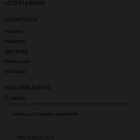
T
A
+370 614 85664
I
N
NUORODOS
O
D
Pradinis
N
Mokymai
V
Apie klubą
I
Parduotuvė
E
Kontaktai
W
NAUJIENLAIŠKIS
S
N
Sutinku su "privatumo taisyklėmis
A
V