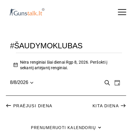
#ŠAUDYMOKLUBAS
Nėra renginiai šiai dienai Rgp 8, 2026. Peršokti į
N
sekantį artėjantį renginiai
.
o
t
R
R
P
8/8/2026
i
D
a
P
c
i
E
E
i
e
a
e
e
N
n
s
š
N
PRAĖJUSI DIENA
KITA DIENA
a
G
k
i
a
G
r
I
i
PRENUMERUOTI KALENDORIŲ