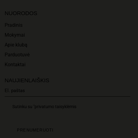
A
I
N
NUORODOS
O
D
Pradinis
N
Mokymai
V
Apie klubą
I
Parduotuvė
E
Kontaktai
W
NAUJIENLAIŠKIS
S
N
Sutinku su "privatumo taisyklėmis
A
V