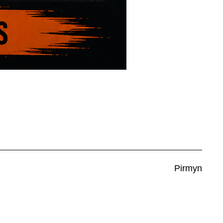
O
N
Pirmyn
Renginia