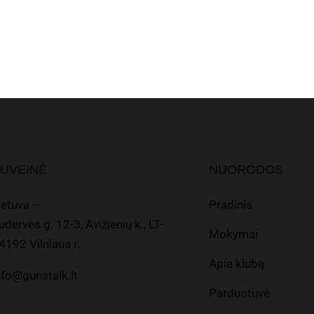
UVEINĖ
NUORODOS
ietuva —
Pradinis
udervės g. 12-3, Avižienių k., LT-
Mokymai
4192 Vilniaus r.
Apie klubą
nfo@gunstalk.lt
Parduotuvė