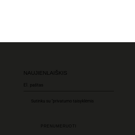
NAUJIENLAIŠKIS
Sutinku su "privatumo taisyklėmis