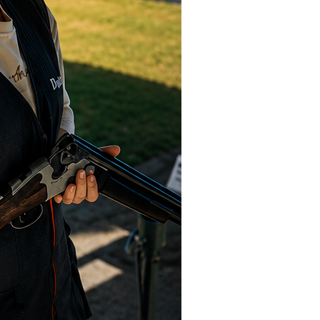
R
V
I
C
G
H
A
A
T
N
I
D
O
N
V
I
E