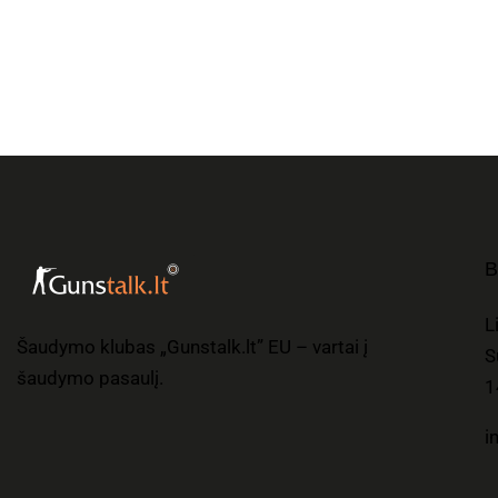
B
L
Šaudymo klubas „Gunstalk.lt” EU – vartai į
S
šaudymo pasaulį.
1
i