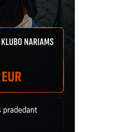
W
S
N
A
V
I
G
A
T
I