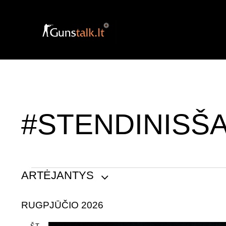
#STENDINISŠ
ARTĖJANTYS
P
RUGPJŪČIO 2026
a
s