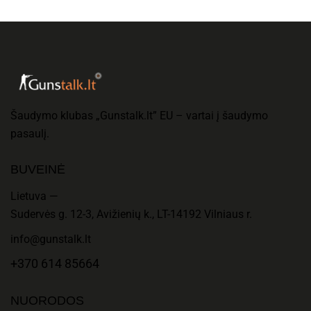
Šaudymo klubas „Gunstalk.lt” EU – vartai į šaudymo
pasaulį.
BUVEINĖ
Lietuva —
Sudervės g. 12-3, Avižienių k., LT-14192 Vilniaus r.
info@gunstalk.lt
+370 614 85664
NUORODOS