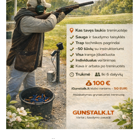
A
T
I
O
N