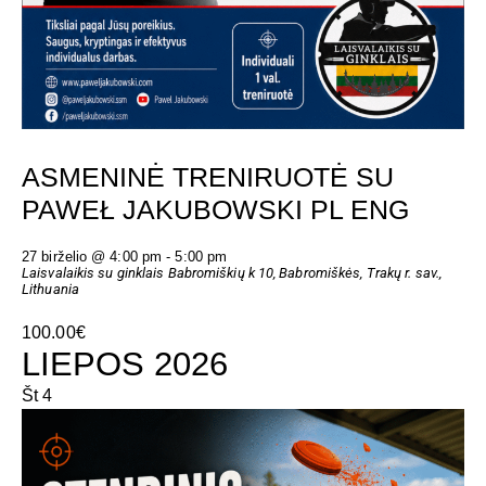
ASMENINĖ TRENIRUOTĖ SU
PAWEŁ JAKUBOWSKI PL ENG
27 birželio @ 4:00 pm
-
5:00 pm
Laisvalaikis su ginklais
Babromiškių k 10, Babromiškės, Trakų r. sav.,
Lithuania
100.00€
LIEPOS 2026
Št
4