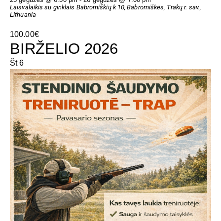
Laisvalaikis su ginklais
Babromiškių k 10, Babromiškės, Trakų r. sav.,
Lithuania
100.00€
BIRŽELIO 2026
Št
6