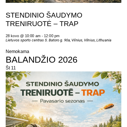
D
N
V
STENDINIO ŠAUDYMO
TRENIRUOTĖ – TRAP
I
28 kovo @ 10:00 am
-
12:00 pm
E
Lietuvos sporto centras
S. Batoro g. 90a, Vilnius, Vilnius, Lithuania
W
Nemokama
BALANDŽIO 2026
S
Št
11
N
A
V
I
G