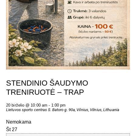
STENDINIO ŠAUDYMO
TRENIRUOTĖ – TRAP
20 birželio @ 10:00 am
-
1:00 pm
Lietuvos sporto centras
S. Batoro g. 90a, Vilnius, Vilnius, Lithuania
Nemokama
Št
27