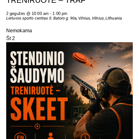
2 gegužės @ 10:00 am
-
1:00 pm
Lietuvos sporto centras
S. Batoro g. 90a, Vilnius, Vilnius, Lithuania
Nemokama
Št
2