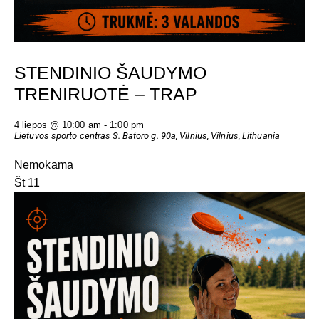
STENDINIO ŠAUDYMO
TRENIRUOTĖ – TRAP
4 liepos @ 10:00 am
-
1:00 pm
Lietuvos sporto centras
S. Batoro g. 90a, Vilnius, Vilnius, Lithuania
Nemokama
Št
11