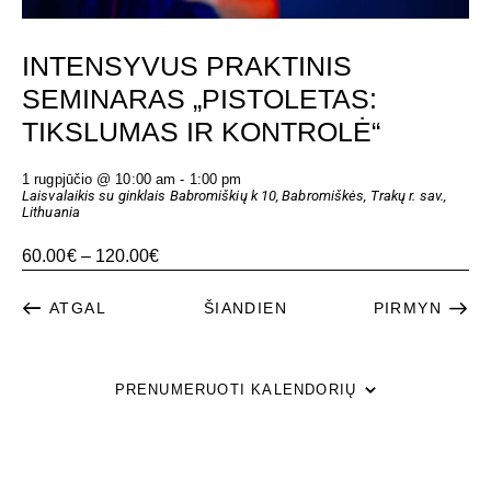
INTENSYVUS PRAKTINIS
SEMINARAS „PISTOLETAS:
TIKSLUMAS IR KONTROLĖ“
1 rugpjūčio @ 10:00 am
-
1:00 pm
Laisvalaikis su ginklais
Babromiškių k 10, Babromiškės, Trakų r. sav.,
Lithuania
60.00€ – 120.00€
RENGINIAI
RENG
ATGAL
ŠIANDIEN
PIRMYN
PRENUMERUOTI KALENDORIŲ