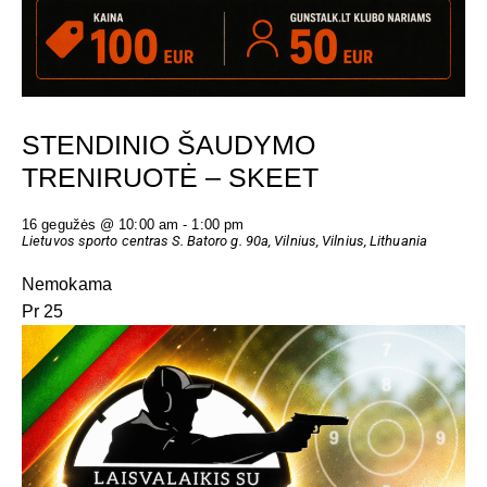
STENDINIO ŠAUDYMO
TRENIRUOTĖ – SKEET
16 gegužės @ 10:00 am
-
1:00 pm
Lietuvos sporto centras
S. Batoro g. 90a, Vilnius, Vilnius, Lithuania
Nemokama
Pr
25