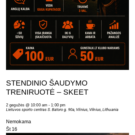
STENDINIO ŠAUDYMO
TRENIRUOTĖ – SKEET
2 gegužės @ 10:00 am
-
1:00 pm
Lietuvos sporto centras
S. Batoro g. 90a, Vilnius, Vilnius, Lithuania
Nemokama
Št
16