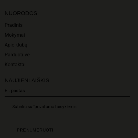
A
I
N
NUORODOS
O
D
Pradinis
N
Mokymai
V
Apie klubą
I
Parduotuvė
E
Kontaktai
W
NAUJIENLAIŠKIS
S
N
Sutinku su "privatumo taisyklėmis
A
V