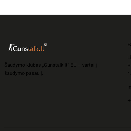
B
L
Šaudymo klubas „Gunstalk.lt” EU – vartai į
S
šaudymo pasaulį.
1
i
+