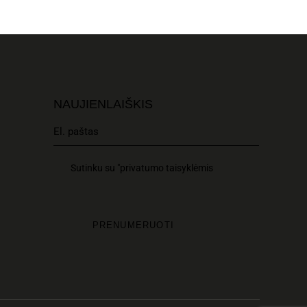
NAUJIENLAIŠKIS
Sutinku su "privatumo taisyklėmis