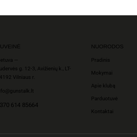
UVEINĖ
NUORODOS
ietuva —
Pradinis
udervės g. 12-3, Avižienių k., LT-
Mokymai
4192 Vilniaus r.
Apie klubą
nfo@gunstalk.lt
Parduotuvė
370 614 85664
Kontaktai