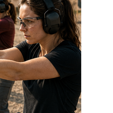
R
V
I
C
G
H
A
A
T
N
I
D
O
N
V
I
E