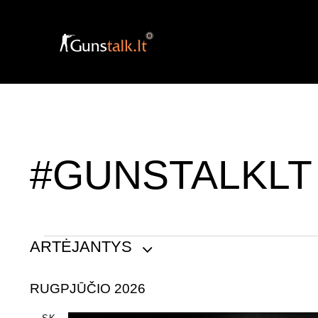
#GUNSTALKLT
ARTĖJANTYS
P
RUGPJŪČIO 2026
a
s