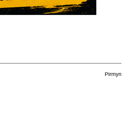
O
N
Pirmyn
Renginia