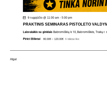
9 rugpjūčio @ 11:00 am
-
5:00 pm
PRAKTINIS SEMINARAS PISTOLETO VALDYMA
Laisvalaikis su ginklais
Babromiškių k 10, Babromiškės, Trakų r. s
Pirkti Bilietai
80.00€ – 120.00€
6 bilietai like
Renginiai
Atgal