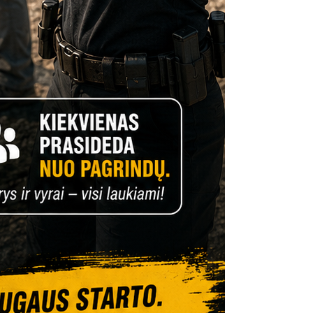
W
S
N
A
V
I
G
A
T
I