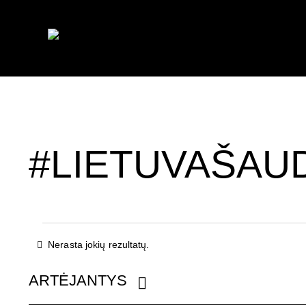
#LIETUVAŠAU
Nerasta jokių rezultatų.
N
o
t
ARTĖJANTYS
i
P
c