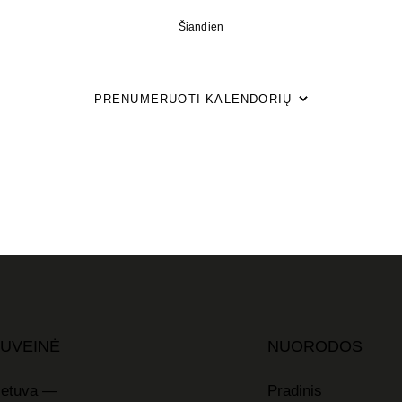
Šiandien
PRENUMERUOTI KALENDORIŲ
UVEINĖ
NUORODOS
ietuva —
Pradinis