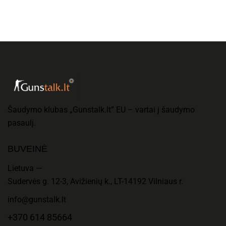
Šaudymo klubas „Gunstalk.lt” EU – vartai į šaudymo
pasaulį.
BUVEINĖ
Lietuva —
Sudervės g. 12-3, Avižienių k., LT-14192 Vilniaus r.
info@gunstalk.lt
+370 614 85664