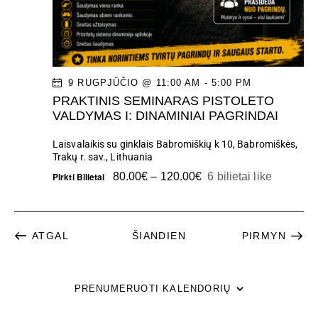
A
T
I
9 RUGPJŪČIO @ 11:00 AM
-
5:00 PM
PRAKTINIS SEMINARAS PISTOLETO
O
VALDYMAS I: DINAMINIAI PAGRINDAI
N
Laisvalaikis su ginklais
Babromiškių k 10, Babromiškės,
Trakų r. sav., Lithuania
Pirkti Bilietai
80.00€ – 120.00€
6 bilietai like
RENGINIAI
ATGAL
ŠIANDIEN
PIRMYN
RENGINIA
PRENUMERUOTI KALENDORIŲ