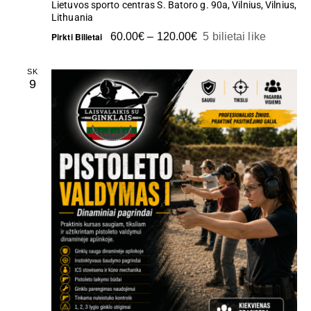
D
Lietuvos sporto centras
S. Batoro g. 90a, Vilnius, Vilnius,
N
Lithuania
V
Pirkti Bilietai
60.00€ – 120.00€
5 bilietai like
I
SK
9
E
W
S
N
A
V
I
G