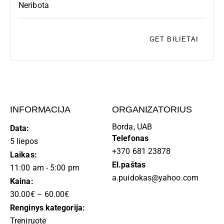
E
Neribota
K
I
GET BILIETAI
S
INFORMACIJA
ORGANIZATORIUS
Borda, UAB
Data:
Telefonas
5 liepos
+370 681 23878
Laikas:
El.paštas
11:00 am - 5:00 pm
a.puidokas@yahoo.com
Kaina:
30.00€ – 60.00€
Renginys kategorija:
Treniruotė