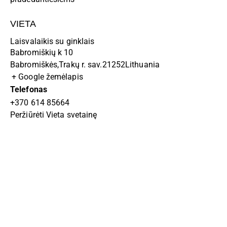
VIETA
Laisvalaikis su ginklais
Babromiškių k 10
Babromiškės
,
Trakų r. sav.
21252
Lithuania
+ Google žemėlapis
Telefonas
+370 614 85664
Peržiūrėti Vieta svetainę