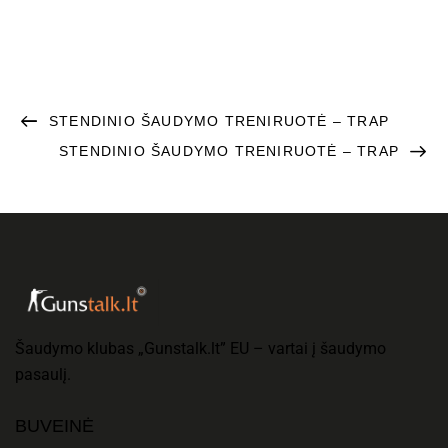
STENDINIO ŠAUDYMO TRENIRUOTĖ – TRAP
STENDINIO ŠAUDYMO TRENIRUOTĖ – TRAP
Šaudymo klubas „Gunstalk.lt” EU – vartai į šaudymo
pasaulį.
BUVEINĖ