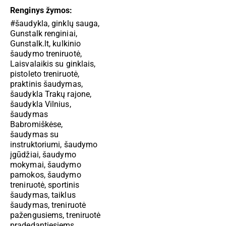
Renginys žymos:
#šaudykla
,
ginklų sauga
,
Gunstalk renginiai
,
Gunstalk.lt
,
kulkinio
šaudymo treniruotė
,
Laisvalaikis su ginklais
,
pistoleto treniruotė
,
praktinis šaudymas
,
šaudykla Trakų rajone
,
šaudykla Vilnius
,
šaudymas
Babromiškėse
,
šaudymas su
instruktoriumi
,
šaudymo
įgūdžiai
,
šaudymo
mokymai
,
šaudymo
pamokos
,
šaudymo
treniruotė
,
sportinis
šaudymas
,
taiklus
šaudymas
,
treniruotė
pažengusiems
,
treniruotė
pradedantiesiems