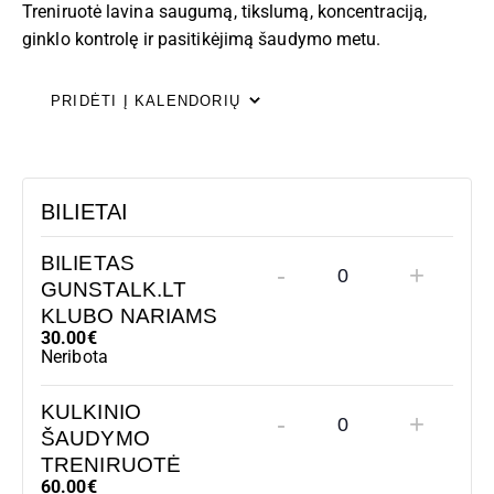
Treniruotė lavina saugumą, tikslumą, koncentraciją,
ginklo kontrolę ir pasitikėjimą šaudymo metu.
PRIDĖTI Į KALENDORIŲ
BILIETAI
BILIETAS
-
+
GUNSTALK.LT
K
KLUBO NARIAMS
I
30.00
€
E
Neribota
K
KULKINIO
I
-
+
ŠAUDYMO
K
S
TRENIRUOTĖ
I
60.00
€