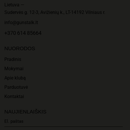
Lietuva —
Sudervės g. 12-3, Avižienių k., LT-14192 Vilniaus r.
info@gunstalk.lt
+370 614 85664
NUORODOS
Pradinis
Mokymai
Apie klubą
Parduotuvė
Kontaktai
NAUJIENLAIŠKIS