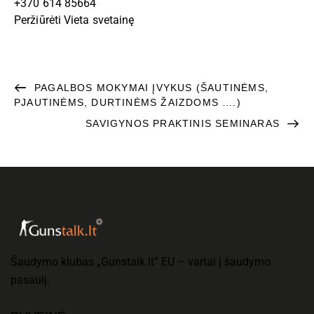
+370 614 85664
Peržiūrėti Vieta svetainę
PAGALBOS MOKYMAI ĮVYKUS (ŠAUTINĖMS,
PJAUTINĖMS, DURTINĖMS ŽAIZDOMS ….)
SAVIGYNOS PRAKTINIS SEMINARAS
Šaudymo klubas „Gunstalk.lt” EU – vartai į šaudymo
pasaulį.