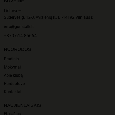
BUVEINĖ
Lietuva —
Sudervės g. 12-3, Avižienių k., LT-14192 Vilniaus r.
info@gunstalk.lt
+370 614 85664
NUORODOS
Pradinis
Mokymai
Apie klubą
Parduotuvė
Kontaktai
NAUJIENLAIŠKIS