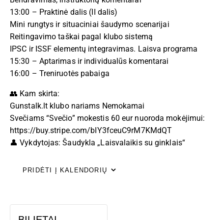
13:00 – Praktinė dalis (II dalis)
Mini rungtys ir situaciniai šaudymo scenarijai
Reitingavimo taškai pagal klubo sistemą
IPSC ir ISSF elementų integravimas. Laisva programa
15:30 – Aptarimas ir individualūs komentarai
16:00 – Treniruotės pabaiga
👥 Kam skirta:
Gunstalk.lt klubo nariams Nemokamai
Svečiams “Svečio” mokestis 60 eur nuoroda mokėjimui:
https://buy.stripe.com/bIY3fceuC9rM7KMdQT
👤 Vykdytojas: Šaudykla „Laisvalaikis su ginklais“
PRIDĖTI Į KALENDORIŲ
BILIETAI