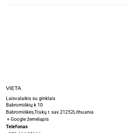
VIETA
Laisvalaikis su ginklais
Babromiškių k 10
Babromiškės
,
Trakų r. sav.
21252
Lithuania
+ Google žemėlapis
Telefonas