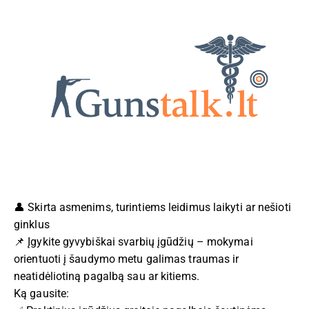
👤 Skirta asmenims, turintiems leidimus laikyti ar nešioti
ginklus
📌 Įgykite gyvybiškai svarbių įgūdžių – mokymai
orientuoti į šaudymo metu galimas traumas ir
neatidėliotiną pagalbą sau ar kitiems.
Ką gausite: