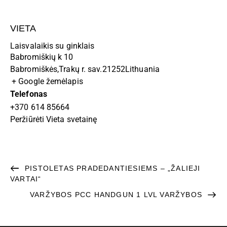
VIETA
Laisvalaikis su ginklais
Babromiškių k 10
Babromiškės
,
Trakų r. sav.
21252
Lithuania
+ Google žemėlapis
Telefonas
+370 614 85664
Peržiūrėti Vieta svetainę
PISTOLETAS PRADEDANTIESIEMS – „ŽALIEJI
VARTAI“
VARŽYBOS PCC HANDGUN 1 LVL VARŽYBOS