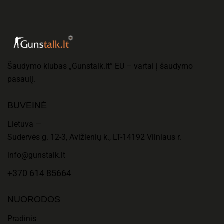
Šaudymo klubas „Gunstalk.lt” EU – vartai į šaudymo
pasaulį.
BUVEINĖ
Lietuva —
Sudervės g. 12-3, Avižienių k., LT-14192 Vilniaus r.
info@gunstalk.lt
+370 614 85664
NUORODOS
Pradinis