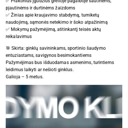
✅ Praktinius įgūdžius greitoje pagalboje šautinėms,
pjautinėms ir durtinėms žaizdoms
✅ Žinias apie kraujavimo stabdymą, turniketų
naudojimą, sąmonės netekimo ir šoko atpažinimą
✅ Mokymų pažymėjimą, atitinkantį teisės aktų
reikalavimus
🎯 Skirta: ginklų savininkams, sportinio šaudymo
entuziastams, savigynos besimokantiems
Pažymėjimas bus išduodamas asmenims, turintiems
leidimus laikyti ar nešioti ginklus.
Galioja – 5 metus.