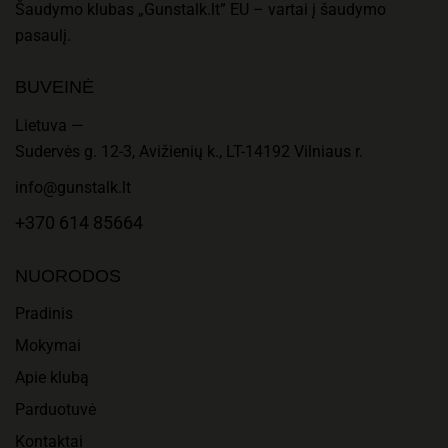
Šaudymo klubas „Gunstalk.lt” EU – vartai į šaudymo
pasaulį.
BUVEINĖ
Lietuva —
Sudervės g. 12-3, Avižienių k., LT-14192 Vilniaus r.
info@gunstalk.lt
+370 614 85664
NUORODOS
Pradinis
Mokymai
Apie klubą
Parduotuvė
Kontaktai