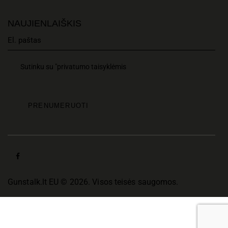
NAUJIENLAIŠKIS
Sutinku su "privatumo taisyklėmis
Gunstalk.lt EU © 2026. Visos teisės saugomos.