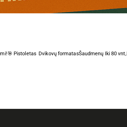
!
laimi!🎯 Pistoletas Dvikovų formatasŠaudmenų Iki 80 vnt,P