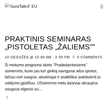
PRAKTINIS SEMINARAS
„PISTOLETAS „ŽALIEMS””
10 GEGUŽĖS @ 10:00 AM
-
2:00 PM
0
COMMENTS
Ši mokymo programa skirta "Pradedantiesiems"
asmenims, kurie jau turi ginklą savigynai arba sportui,
tačiau nori saugiai, atsakingai ir praktiškai patobulinti jo
valdymo įgūdžius. Užsiėmimo metu dalyviai atnaujina
saugaus elgesio su…