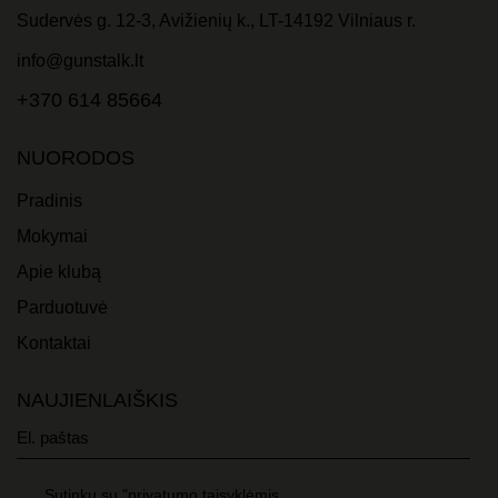
Sudervės g. 12-3, Avižienių k., LT-14192 Vilniaus r.
info@gunstalk.lt
+370 614 85664
NUORODOS
Pradinis
Mokymai
Apie klubą
Parduotuvė
Kontaktai
NAUJIENLAIŠKIS
Sutinku su "privatumo taisyklėmis