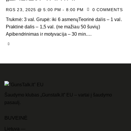
RGS 23, 2025 @ 5:00 PM
-
8:00 PM
0
COMMENTS
Trukmė: 3 val. Grupė: iki 6 asmenųTeorinė dalis – 1 val.
Praktinė dalis – 1,5 val. (ne mažiau 50 šuvių)
Apibendrinimas ir motyvacija – 30 min.…
Šaudymo klubas „Gunstalk.lt” EU – vartai į šaudymo
pasaulį.
BUVEINĖ
Lietuva —