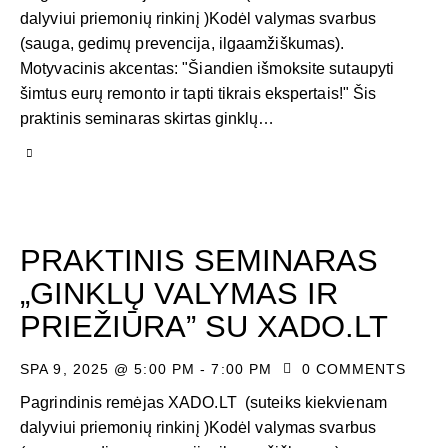
dalyviui priemonių rinkinį )Kodėl valymas svarbus
(sauga, gedimų prevencija, ilgaamžiškumas).
Motyvacinis akcentas: "Šiandien išmoksite sutaupyti
šimtus eurų remonto ir tapti tikrais ekspertais!" Šis
praktinis seminaras skirtas ginklų…
PRAKTINIS SEMINARAS
„GINKLŲ VALYMAS IR
PRIEŽIŪRA” SU XADO.LT
SPA 9, 2025 @ 5:00 PM
-
7:00 PM
0
COMMENTS
Pagrindinis remėjas XADO.LT (suteiks kiekvienam
dalyviui priemonių rinkinį )Kodėl valymas svarbus