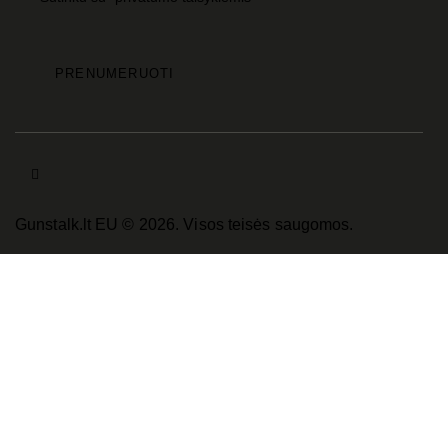
Gunstalk.lt EU © 2026. Visos teisės saugomos.