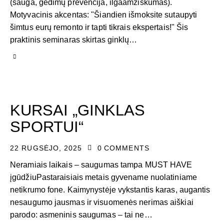
(sauga, gedimų prevencija, ilgaamžiškumas).
Motyvacinis akcentas: "Šiandien išmoksite sutaupyti
šimtus eurų remonto ir tapti tikrais ekspertais!" Šis
praktinis seminaras skirtas ginklų…
KURSAI „GINKLAS
SPORTUI“
22 RUGSĖJO, 2025
0
COMMENTS
Neramiais laikais – saugumas tampa MUST HAVE
įgūdžiuPastaraisiais metais gyvename nuolatiniame
netikrumo fone. Kaimynystėje vykstantis karas, augantis
nesaugumo jausmas ir visuomenės nerimas aiškiai
parodo: asmeninis saugumas – tai ne…