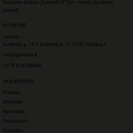
Šaudymo klubas „Gunstalk.lt” EU – vartai į šaudymo
pasaulį.
BUVEINĖ
Lietuva —
Sudervės g. 12-3, Avižienių k., LT-14192 Vilniaus r.
info@gunstalk.lt
+370 614 85664
NUORODOS
Pradinis
Mokymai
Apie klubą
Parduotuvė
Kontaktai