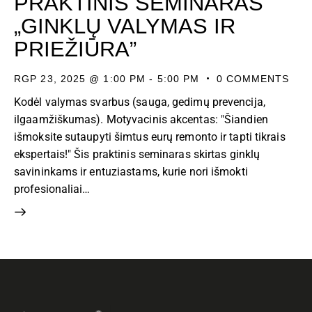
PRAKTINIS SEMINARAS
„GINKLŲ VALYMAS IR
PRIEŽIŪRA”
RGP 23, 2025 @ 1:00 PM
-
5:00 PM
0
COMMENTS
Kodėl valymas svarbus (sauga, gedimų prevencija,
ilgaamžiškumas). Motyvacinis akcentas: "Šiandien
išmoksite sutaupyti šimtus eurų remonto ir tapti tikrais
ekspertais!" Šis praktinis seminaras skirtas ginklų
savininkams ir entuziastams, kurie nori išmokti
profesionaliai…