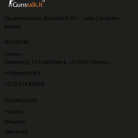
Šaudymo klubas „Gunstalk.lt” EU – vartai į šaudymo
pasaulį.
BUVEINĖ
Lietuva —
Sudervės g. 12-3, Avižienių k., LT-14192 Vilniaus r.
info@gunstalk.lt
+370 614 85664
NUORODOS
Pradinis
Mokymai
Apie klubą