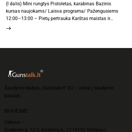
(I dalis) Mini rungtys Pistoletas, karabinas Bazinis
kursas naujokams/ Laisva programa/ Pažengusiems
12:00–13:00 – Pietų pertrauka Karštas maistas ir…
Šaudymo klubas „Gunstalk.lt” EU – vartai į šaudymo
pasaulį.
BUVEINĖ
Lietuva —
Sudervės g. 12-3, Avižienių k., LT-14192 Vilniaus r.