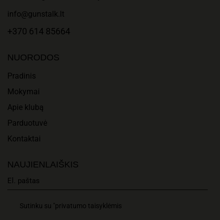
info@gunstalk.lt
+370 614 85664
NUORODOS
Pradinis
Mokymai
Apie klubą
Parduotuvė
Kontaktai
NAUJIENLAIŠKIS
Sutinku su "privatumo taisyklėmis