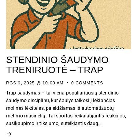
STENDINIO ŠAUDYMO
TRENIRUOTĖ – TRAP
RGS 6, 2025 @ 10:00 AM
0
COMMENTS
Trap šaudymas – tai viena populiariausių stendinio
šaudymo disciplinų, kur šaulys taikosi į lekiančias
molines lėkšteles, paleidžiamas iš automatizuotų
metimo mašinėlių. Tai sportas, reikalaujantis reakcijos,
susikaupimo ir tikslumo, suteikiantis daug…