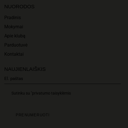
I
N
NUORODOS
O
D
Pradinis
N
Mokymai
V
Apie klubą
I
Parduotuvė
E
Kontaktai
W
NAUJIENLAIŠKIS
S
N
Sutinku su "privatumo taisyklėmis
A
V
I