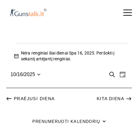
Nėra renginiai šiai dienai Spa 16, 2025. Peršokti į
N
sekantį artėjantį renginiai
.
o
t
R
R
P
10/16/2025
i
D
a
P
c
i
E
E
i
e
a
e
e
N
n
s
š
N
PRAĖJUSI DIENA
KITA DIENA
a
G
k
i
a
G
r
I
i
PRENUMERUOTI KALENDORIŲ
N
I
n
Y
k