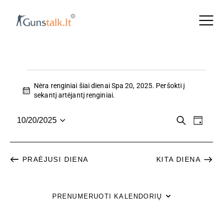
Nėra renginiai šiai dienai Spa 20, 2025. Peršokti į
N
sekantį artėjantį renginiai
.
o
t
R
R
P
10/20/2025
i
D
a
P
c
i
E
E
i
e
a
e
e
N
n
s
š
N
PRAĖJUSI DIENA
KITA DIENA
a
G
k
i
a
G
r
I
i
PRENUMERUOTI KALENDORIŲ
N
I
n
Y
k