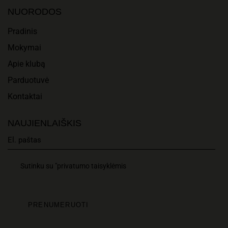
I
N
NUORODOS
O
D
Pradinis
N
Mokymai
V
Apie klubą
I
Parduotuvė
E
Kontaktai
W
NAUJIENLAIŠKIS
S
N
Sutinku su "privatumo taisyklėmis
A
V
I