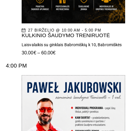
T
I
O
27 BIRŽELIO @ 10:00 AM
-
5:00 PM
KULKINIO ŠAUDYMO TRENIRUOTĖ
N
Laisvalaikis su ginklais
Babromiškių k 10, Babromiškės
30.00€ – 60.00€
4:00 PM