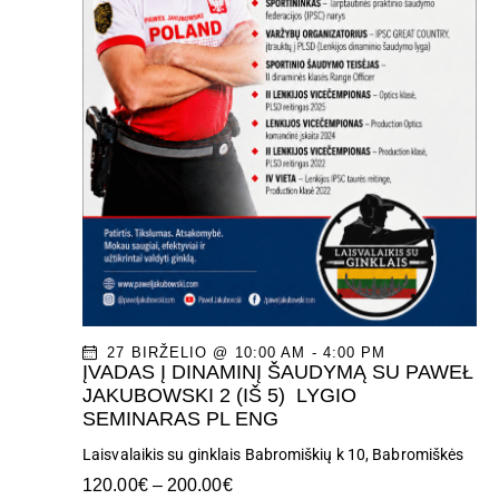
A
I
a
t
E
I
ą
W
S
S
E
N
A
A
V
R
I
C
G
H
A
27 BIRŽELIO @ 10:00 AM
-
4:00 PM
T
A
ĮVADAS Į DINAMINĮ ŠAUDYMĄ SU PAWEŁ
JAKUBOWSKI 2 (IŠ 5) LYGIO
I
N
SEMINARAS PL ENG
O
Laisvalaikis su ginklais
Babromiškių k 10, Babromiškės
D
N
120.00€ – 200.00€