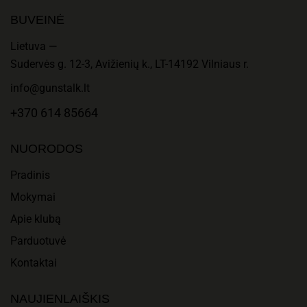
BUVEINĖ
Lietuva —
Sudervės g. 12-3, Avižienių k., LT-14192 Vilniaus r.
info@gunstalk.lt
+370 614 85664
NUORODOS
Pradinis
Mokymai
Apie klubą
Parduotuvė
Kontaktai
NAUJIENLAIŠKIS