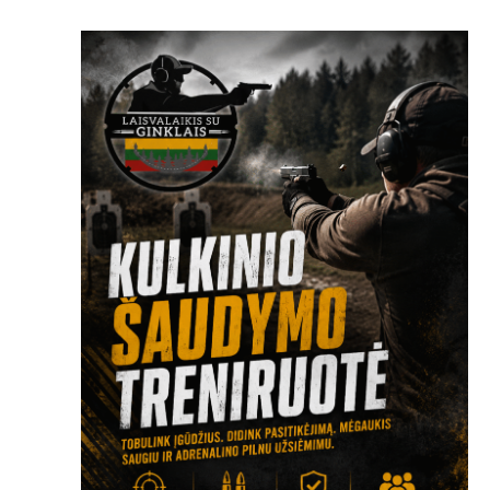
V
I
E
W
S
N
A
V
I
G
A