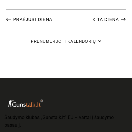
PRAĖJUSI DIENA
KITA DIENA
PRENUMERUOTI KALENDORIŲ
Šaudymo klubas „Gunstalk.lt” EU – vartai į šaudymo
pasaulį.