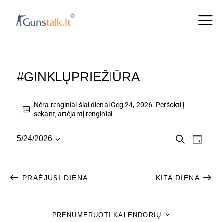
#GINKLŲPRIEŽIŪRA
Nėra renginiai šiai dienai Geg 24, 2026. Peršokti į
N
sekantį artėjantį renginiai
.
o
t
R
R
P
5/24/2026
i
D
a
P
c
i
E
E
i
e
a
e
e
N
n
s
š
N
PRAĖJUSI DIENA
KITA DIENA
a
G
k
i
a
G
r
I
i
PRENUMERUOTI KALENDORIŲ