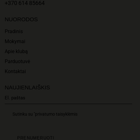
T
A
+370 614 85664
I
N
NUORODOS
O
D
Pradinis
N
Mokymai
V
Apie klubą
I
Parduotuvė
E
Kontaktai
W
NAUJIENLAIŠKIS
S
N
Sutinku su "privatumo taisyklėmis
A
V