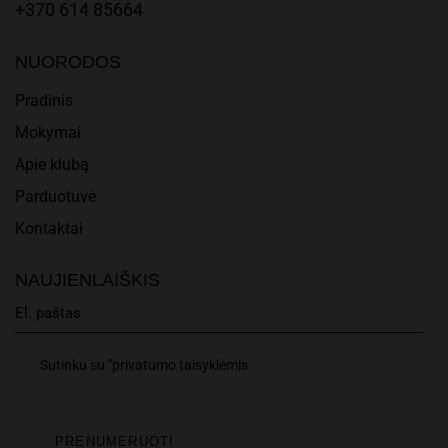
T
A
+370 614 85664
I
N
NUORODOS
O
D
Pradinis
N
Mokymai
V
Apie klubą
I
Parduotuvė
E
Kontaktai
W
NAUJIENLAIŠKIS
S
N
Sutinku su "privatumo taisyklėmis
A
V