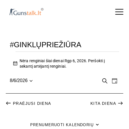
#GINKLŲPRIEŽIŪRA
Nėra renginiai šiai dienai Rgp 6, 2026. Peršokti į
N
sekantį artėjantį renginiai
.
o
t
R
R
P
8/6/2026
i
D
a
P
c
i
E
E
i
e
a
e
e
N
n
s
š
N
PRAĖJUSI DIENA
KITA DIENA
a
G
k
i
a
G
r
I
i
PRENUMERUOTI KALENDORIŲ