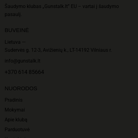
Šaudymo klubas „Gunstalk.lt” EU – vartai į šaudymo
pasaulį.
BUVEINĖ
Lietuva —
Sudervės g. 12-3, Avižienių k., LT-14192 Vilniaus r.
info@gunstalk.lt
+370 614 85664
NUORODOS
Pradinis
Mokymai
Apie klubą
Parduotuvė