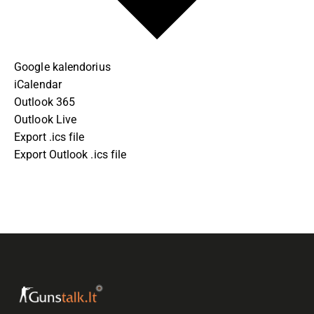
I
G
A
Google kalendorius
iCalendar
T
Outlook 365
I
Outlook Live
Export .ics file
O
Export Outlook .ics file
N