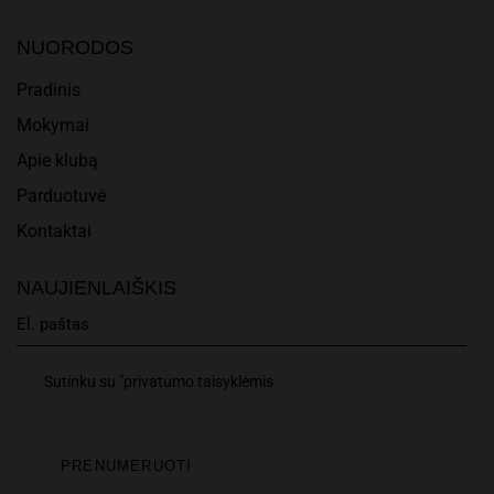
A
I
N
NUORODOS
O
D
Pradinis
N
Mokymai
V
Apie klubą
I
Parduotuvė
E
Kontaktai
W
NAUJIENLAIŠKIS
S
N
Sutinku su "privatumo taisyklėmis
A
V