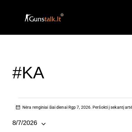
#KA
Nėra renginiai šiai dienai Rgp 7, 2026. Peršokti į
sekantį artė
N
o
t
8/7/2026
i