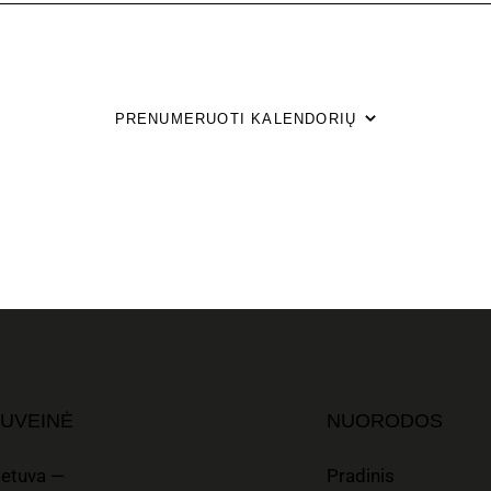
PRENUMERUOTI KALENDORIŲ
UVEINĖ
NUORODOS
ietuva —
Pradinis