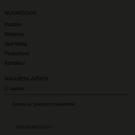
A
I
N
NUORODOS
O
D
Pradinis
N
Mokymai
V
Apie klubą
I
Parduotuvė
E
Kontaktai
W
NAUJIENLAIŠKIS
S
N
Sutinku su "privatumo taisyklėmis
A
V