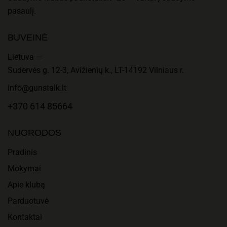
V
I
pasaulį.
I
U
BUVEINĖ
E
S
Lietuva —
W
Sudervės g. 12-3, Avižienių k., LT-14192 Vilniaus r.
info@gunstalk.lt
S
+370 614 85664
N
A
NUORODOS
Pradinis
V
Mokymai
I
Apie klubą
G
Parduotuvė
A
Kontaktai